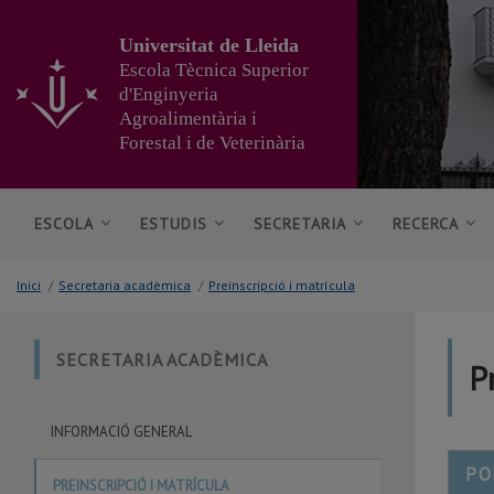
Anar
al
Universitat de Lleida
contingut
Escola Tècnica Superior
principal
d'Enginyeria
de
Agroalimentària i
la
pàgina
Forestal i de Veterinària
ESCOLA
ESTUDIS
SECRETARIA
RECERCA
Inici
/
Secretaria acadèmica
/
Preinscripció i matrícula
SECRETARIA ACADÈMICA
P
INFORMACIÓ GENERAL
PO
PREINSCRIPCIÓ I MATRÍCULA