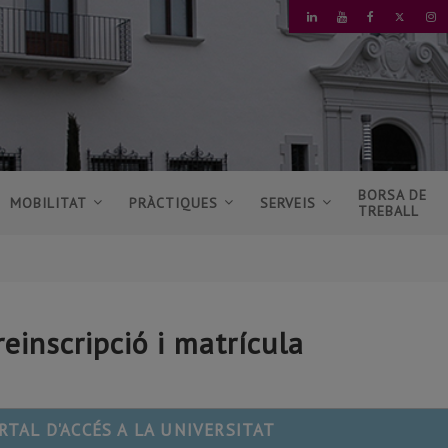
TWITT
LINKEDIN
YOUTUBE
FACEBOOK
I
BORSA DE
MOBILITAT
PRÀCTIQUES
SERVEIS
TREBALL
reinscripció i matrícula
RTAL D'ACCÉS A LA UNIVERSITAT