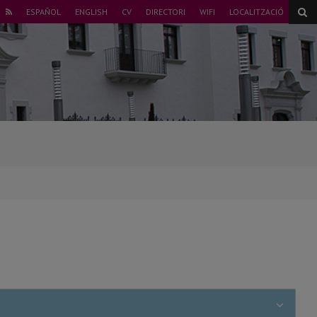
ER
ESPAÑOL
ENGLISH
CV
DIRECTORI
WIFI
LOCALITZACIÓ
NSTAGRAM
RSS