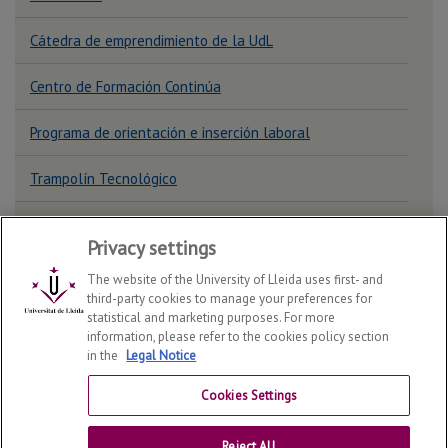
Cátedra de emprendimiento de la UdL
Centro de Formación Continúa
Programa de orientación e inserción laboral
Trampolín Tecnológico
Privacy settings
The website of the University of Lleida uses first- and
third-party cookies to manage your preferences for
statistical and marketing purposes. For more
School of Agrifood and Forestry Engineering and
information, please refer to the cookies policy section
Veterinary Medicine
2026
© | Telf: +34 973 70 25 00
in the
Legal Notice
Contact us
Cookies Settings
University of Lleida
Reject All