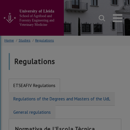
Go
to
University of Lleida
the
School of Agrifood and
main
Forestry Engineering and
Veterinary Medicine
content
of
the
Home
/
Studies
/
Regulations
page
Regulations
ETSEAFIV Regulations
Regulations of the Degrees and Masters of the UdL
General regulations
Normativa de l'Escola Tècnica