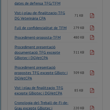
dates de defensa TFG/TFM
Vist-i-plau-de-finalitzacio-TFG
pdf
71 KB
DG Veterinària CPA
Full de confidencialitat de TFM
pdf
279 KB
Procediment-proposta-TFM
pdf
480 KB
Procediment presentació
documentació TFG excepte
pdf
311 KB
GBiotec i DGVetCPA
Procediment presentació
propostes TFG excepte GBiotc i
pdf
309 KB
DGVetCPA
Vist i plau de finalitzacio TFG
pdf
85 KB
excepte GBiotec i DGVetCPA
Cronologia-del-Treball-de-Fi-de-
Grau excepte GBiotec i
pdf
220 KB