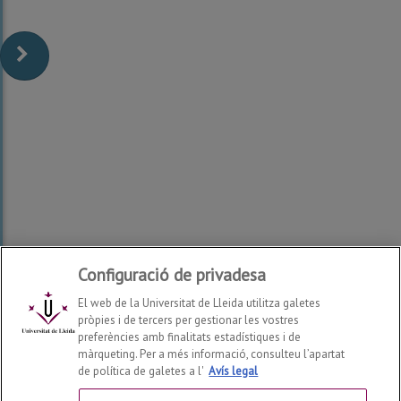
Configuració de privadesa
El web de la Universitat de Lleida utilitza galetes
pròpies i de tercers per gestionar les vostres
preferències amb finalitats estadístiques i de
màrqueting. Per a més informació, consulteu l’apartat
de política de galetes a l'
Avís legal
Escola Tècnica Superior d'Enginyeria Agroalimentària i
Forestal i de Veterinària
2026
© | Telf: +34 973 70 25 00