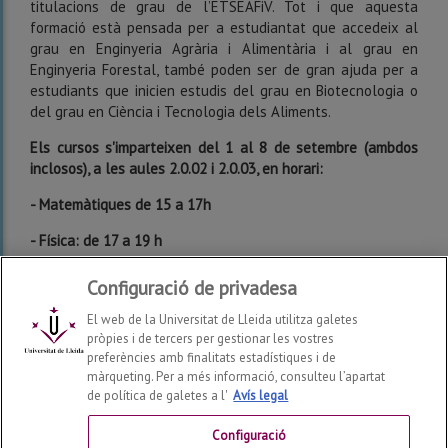
titulacions de grau de l’ETSEAFiV. Tot i que aquesta
formació està pensada per a estudiantat que accedeix al
grau en Enginyeria Agrària i Alimentària i al grau en
Enginyeria Forestal, també poden ser de gran ajuda per a
estudiants que inicien estudis del grau en Biotecnologia o
del grau en Ciència i Tecnologia dels Aliments.
Els cursos s'imparteixen del 1 al 8 de setembre (ambdos
inclosos), a les aules 2.0.02 i 2.0.03, en horari:
- Matemàtiques de 15 a 17h
- Física: de 17 a 19 h
Enllaç al full informatiu i la matrícula
Configuració de privadesa
El web de la Universitat de Lleida utilitza galetes
pròpies i de tercers per gestionar les vostres
preferències amb finalitats estadístiques i de
màrqueting. Per a més informació, consulteu l’apartat
de política de galetes a l'
Avís legal
Escola Tècnica Superior d'Enginyeria Agroalimentària i
Forestal i de Veterinària
2026
© | Telf: +34 973 70 25 00
Configuració