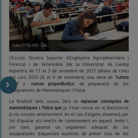
Foto: ETSEAFIV - UdL
L’Escola Tècnica Superior d’Enginyeria Agroalimentària i
Forestal i de Veterinària (de la Universitat de Lleida)
impartirà, de l’1 al 5 de setembre de 2025 (abans de l’inici
del curs 2025-26 el 9 de setembre), una sèrie de
“cursos
zero”
o “
cursos propedèutics
” de preparació de les
assignatures de Matemàtiques i Física.
La finalitat dels cursos Zero és
repassar conceptes de
matemàtiques i física que
ja s’han cursat en el Batxillerat
(o no cursats anteriorment, en el cas d’alguns alumnes), per
tal d’igualar els nivells de coneixement en aquest àmbit i,
per tant, garantir un seguiment adequat de les
assignatures d'aquestes matèries de primer curs de les