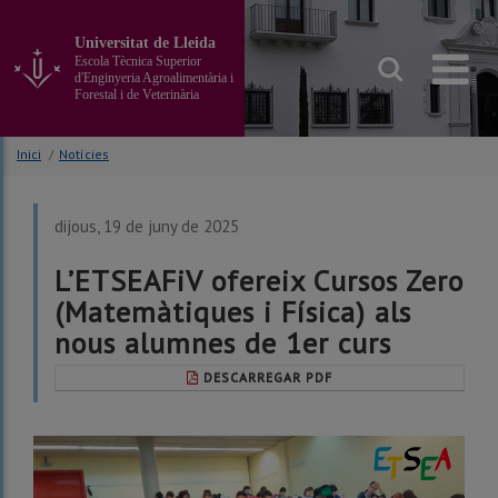
Anar
al
Universitat de Lleida
contingut
Escola Tècnica Superior
principal
d'Enginyeria Agroalimentària i
Forestal i de Veterinària
de
la
pàgina
Inici
/
Notícies
dijous, 19 de juny de 2025
L’ETSEAFiV ofereix Cursos Zero
(Matemàtiques i Física) als
nous alumnes de 1er curs
DESCARREGAR PDF