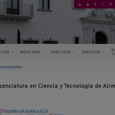
TWITT
LINKEDIN
YOUTUBE
FACEBOOK
I
B
ACIÓN
MOVILIDAD
PRÁCTICAS
SERVICIOS
T
logia d'aliments
cenciatura en Ciencia y Tecnología de Ali
Normativa de acceso a LCTA