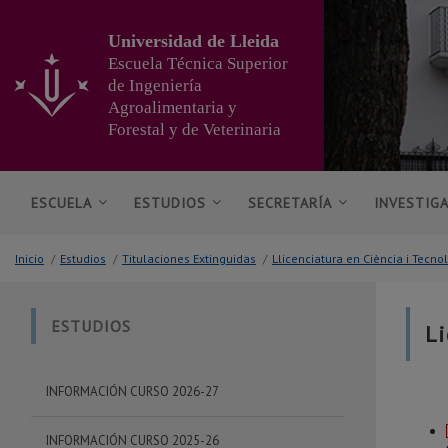
Ir
al
Universidad de Lleida
contenido
Escuela Técnica Superior
principal
de Ingeniería
de
Agroalimentaria y
la
página
Forestal y de Veterinaria
ESCUELA
ESTUDIOS
SECRETARÍA
INVESTIG
Inicio
/
Estudios
/
Titulaciones Extinguidas
/
Llicenciatura en Ciència i Tecno
ESTUDIOS
Li
INFORMACIÓN CURSO 2026-27
INFORMACIÓN CURSO 2025-26