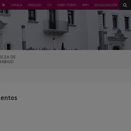
ER
CATALÀ
ENGLISH
CV
DIRECTORIO
WIFI
LOCALIZACIÓN
NSTAGRAM
RSS
OLSA DE
RABAJO
mentos