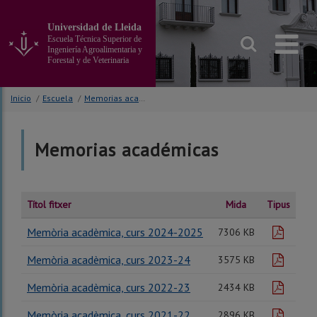
Ir
al
Universidad de Lleida
contenido
Escuela Técnica Superior de
principal
Ingeniería Agroalimentaria y
Forestal y de Veterinaria
de
la
página
Inicio
/
Escuela
/
Memorias académicas
Memorias académicas
Títol fitxer
Mida
Tipus
Memòria acadèmica, curs 2024-2025
pdf
7306 KB
Memòria acadèmica, curs 2023-24
pdf
3575 KB
Memòria acadèmica, curs 2022-23
pdf
2434 KB
Memòria acadèmica, curs 2021-22
pdf
2896 KB