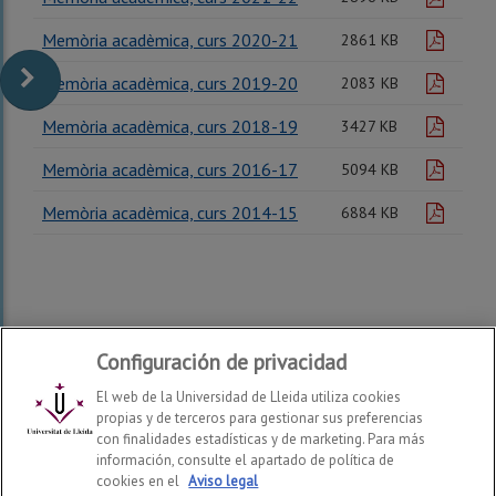
Memòria acadèmica, curs 2020-21
pdf
2861 KB
Memòria acadèmica, curs 2019-20
pdf
2083 KB
Memòria acadèmica, curs 2018-19
pdf
3427 KB
Memòria acadèmica, curs 2016-17
pdf
5094 KB
Memòria acadèmica, curs 2014-15
pdf
6884 KB
Configuración de privacidad
El web de la Universidad de Lleida utiliza cookies
propias y de terceros para gestionar sus preferencias
con finalidades estadísticas y de marketing. Para más
información, consulte el apartado de política de
Escuela Técnica Superior de Ingeniería Agroalimentaria y
cookies en el
Aviso legal
Forestal y de Veterinaria
2026
© | Telf: +34 973 70 25