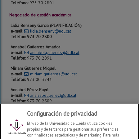
Teléfono:
973 70 2801
Negociado de gestión académica
Lidia Benseny Garcia (PLANIFICACIÓN)
e-mail:
lidia.benseny@udl.cat
Telèfon: 973 70 2800
Annabel Gutierrez Amador
e-mail:
annabel.gutierrez@udl.cat
Telèfon:
973 70 2091
Miriam Gutierrez Miquel
e-mail:
miriam.gutierrez@udl.cat
Telèfon:
973 00 3743
Annabel Pérez Puyó
e-mail:
anaisabel.perez@udl.cat
Telèfon:
973 70 2509
Configuración de privacidad
El web de la Universidad de Lleida utiliza cookies
propias y de terceros para gestionar sus preferencias
con finalidades estadísticas y de marketing. Para más