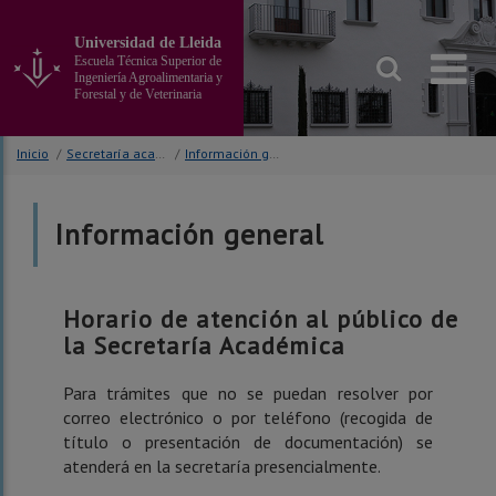
Ir
al
Universidad de Lleida
contenido
Escuela Técnica Superior de
principal
Ingeniería Agroalimentaria y
Forestal y de Veterinaria
de
la
página
Inicio
/
Secretaría académica
/
Información general
Información general
Horario de atención al público de
la Secretaría Académica
Para trámites que no se puedan resolver por
correo electrónico o por teléfono (recogida de
título o presentación de documentación) se
atenderá en la secretaría presencialmente.