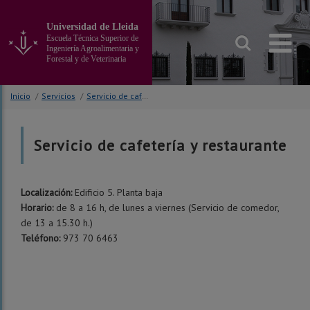
Ir
al
Universidad de Lleida
contenido
Escuela Técnica Superior de
principal
Ingeniería Agroalimentaria y
Forestal y de Veterinaria
de
la
página
Inicio
/
Servicios
/
Servicio de cafetería y restaurante
Servicio de cafetería y restaurante
Localización:
Edificio 5. Planta baja
Horario:
de 8 a 16 h, de lunes a viernes (Servicio de comedor,
de 13 a 15.30 h.)
Teléfono:
973 70 6463