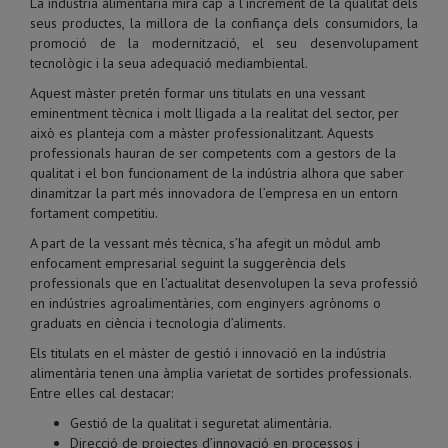
La indústria alimentària mira cap a l’increment de la qualitat dels
seus productes, la millora de la confiança dels consumidors, la
promoció de la modernització, el seu desenvolupament
tecnològic i la seua adequació mediambiental.
Aquest màster pretén formar uns titulats en una vessant
eminentment tècnica i molt lligada a la realitat del sector, per
això es planteja com a màster professionalitzant. Aquests
professionals hauran de ser competents com a gestors de la
qualitat i el bon funcionament de la indústria alhora que saber
dinamitzar la part més innovadora de l’empresa en un entorn
fortament competitiu.
A part de la vessant més tècnica, s’ha afegit un mòdul amb
enfocament empresarial seguint la suggerència dels
professionals que en l’actualitat desenvolupen la seva professió
en indústries agroalimentàries, com enginyers agrònoms o
graduats en ciència i tecnologia d’aliments.
Els titulats en el màster de gestió i innovació en la indústria
alimentària tenen una àmplia varietat de sortides professionals.
Entre elles cal destacar:
Gestió de la qualitat i seguretat alimentària.
Direcció de projectes d’innovació en processos i