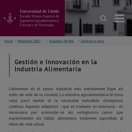
Ir
al
Universidad de Lleida
contenido
Escuela Técnica Superior de
principal
Ingeniería Agroalimentaria y
Forestal y de Veterinaria
de
la
página
Inicio
/
Másteres Oficiales
/
Estudios de Máster
/
Gestión e Innovación en la Industria Alimentaria
Gestión e Innovación en la
Industria Alimentaria
L’alimentari és el sector industrial més estretament lligat als
estils de vida de la societat. La indústria agroalimentària té bona
salut, però també té la necessitat ineludible d’adaptació
contínua. Aquesta adaptació –que es tradueix en innovació– és
necessària per acomodar-se als vertiginosos canvis que
experimenten els hàbits alimentaris, totalment supeditats al
ritme de vida actual.