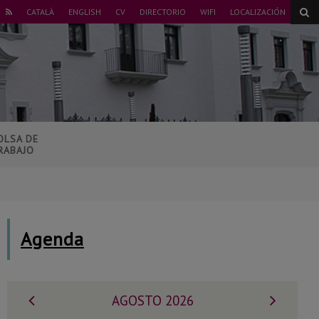
ER
CATALÀ
ENGLISH
CV
DIRECTORIO
WIFI
LOCALIZACIÓN
NSTAGRAM
RSS
OLSA DE
RABAJO
Agenda
Mes
Mes
AGOSTO 2026