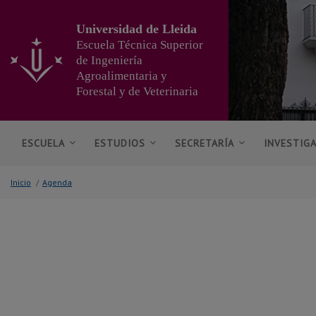
Ir
al
Universidad de Lleida
contenido
Escuela Técnica Superior
principal
de Ingeniería
de
Agroalimentaria y
la
página
Forestal y de Veterinaria
ESCUELA
ESTUDIOS
SECRETARÍA
INVESTIG
Inicio
/
Agenda