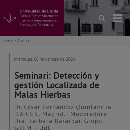
Ir
al
Universidad de Lleida
contenido
Escuela Técnica Superior de
principal
Ingeniería Agroalimentaria y
Forestal y de Veterinaria
de
la
página
Inicio
/
Agenda
miércoles, 06 noviembre de 2024
Seminari: Detección y
gestión Localizada de
Malas Hierbas
Dr. César Fernández-Quintanilla.
ICA-CSIC. Madrid. - Moderadora:
Dra. Bàrbara Baraibar. Grupo
GREM – UdL