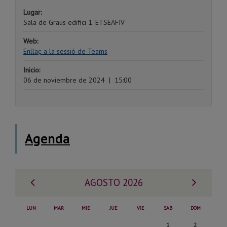
Lugar:
Sala de Graus edifici 1. ETSEAFIV
Web:
Enllaç a la sessió de Teams
Inicio:
06 de noviembre de 2024
|
15:00
Agenda
Mes
Mes
AGOSTO 2026
anterior
siguie
LUN
MAR
MIE
JUE
VIE
SAB
DOM
Sabado,
Domingo,
1
2