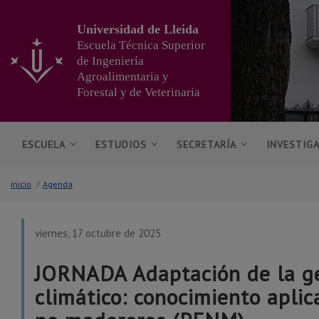
Ir
al
Universidad de Lleida
contenido
Escuela Técnica Superior
principal
de Ingeniería
de
Agroalimentaria y
la
página
Forestal y de Veterinaria
ESCUELA
ESTUDIOS
SECRETARÍA
INVESTIG
Inicio
/
Agenda
viernes, 17 octubre de 2025
JORNADA Adaptación de la ge
climático: conocimiento apli