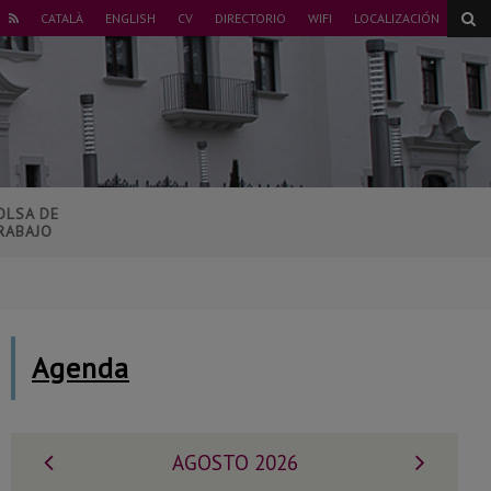
ER
CATALÀ
ENGLISH
CV
DIRECTORIO
WIFI
LOCALIZACIÓN
NSTAGRAM
RSS
OLSA DE
RABAJO
Agenda
Mes
Mes
AGOSTO 2026