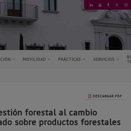
TWITT
LINKEDIN
YOUTUBE
FACEBOOK
I
B
ACIÓN
MOVILIDAD
PRÁCTICAS
SERVICIOS
T
DESCARGAR PDF
stión forestal al cambio
cado sobre productos forestales