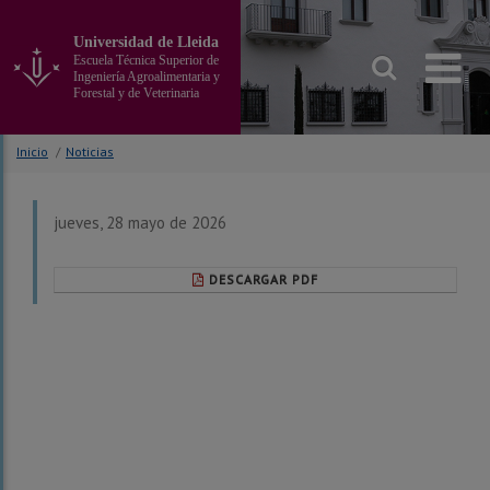
Ir
al
Universidad de Lleida
contenido
Escuela Técnica Superior de
principal
Ingeniería Agroalimentaria y
Forestal y de Veterinaria
de
la
página
Inicio
/
Noticias
jueves, 28 mayo de 2026
DESCARGAR PDF