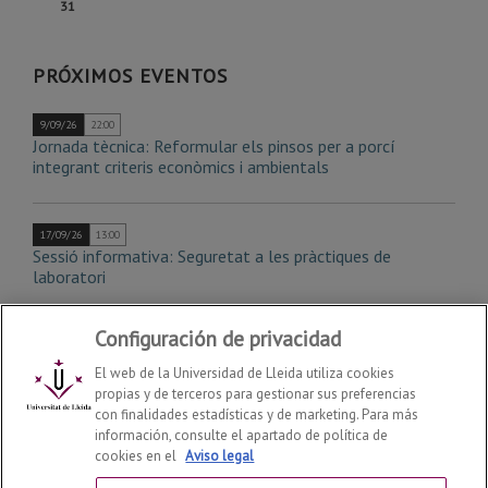
Lunes,
31
Agosto
Agosto
Agosto
Agosto
Agosto
Agosto
Agosto
de
de
de
de
de
de
de
31
Agosto
Agosto
Agosto
Agosto
Agosto
Agosto
Agosto
de
PRÓXIMOS EVENTOS
Agosto
9/09/26
22:00
Jornada tècnica: Reformular els pinsos per a porcí
integrant criteris econòmics i ambientals
17/09/26
13:00
Sessió informativa: Seguretat a les pràctiques de
laboratori
Configuración de privacidad
El web de la Universidad de Lleida utiliza cookies
propias y de terceros para gestionar sus preferencias
con finalidades estadísticas y de marketing. Para más
información, consulte el apartado de política de
Escuela Técnica Superior de Ingeniería Agroalimentaria y
cookies en el
Aviso legal
Forestal y de Veterinaria
2026
© | Telf: +34 973 70 25