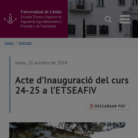
Ir
al
Universidad de Lleida
contenido
Escuela Técnica Superior de
principal
Ingeniería Agroalimentaria y
Forestal y de Veterinaria
de
la
página
Inicio
/
Agenda
lunes, 21 octubre de 2024
Acte d’Inauguració del curs
24-25 a l’ETSEAFiV
DESCARGAR PDF