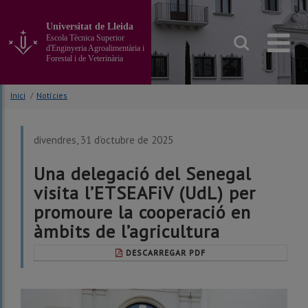
Anar
al
Universitat de Lleida
contingut
Escola Tècnica Superior
principal
d'Enginyeria Agroalimentària i
Forestal i de Veterinària
de
la
pàgina
Inici
/
Notícies
divendres, 31 d’octubre de 2025
Una delegació del Senegal
visita l’ETSEAFiV (UdL) per
promoure la cooperació en
àmbits de l’agricultura
DESCARREGAR PDF