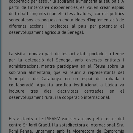
cooperació per assolir la sobirania alimentària al seu país. A
partir de l’intercanvi d’experiències, es volien crear espais
de treball conjunts i que els i les alcaldes, i càrrecs polítics
senegalesos, es poguessin endur idees d’implementació de
diferents accions i projectes al país, per potenciar el
desenvolupament agrícola de Senegal.
La visita formava part de les activitats portades a terme
per la delegació del Senegal amb diverses entitats i
administracions, mentre participava en el Fòrum sobre la
sobirania alimentària, que va reunir a representants del
Senegal i de Catalunya en un espai de trobada i
col·laboració. Aquesta acollida institucional a Lleida va
incloure tres dies d’activitats centrades en el
desenvolupament rural i la cooperació internacional.
Els visitants a l’ETSEAFiV van ser atesos pel director del
centre, Sr. Jordi Graell, i la sotsdirectora d’Internacional, Sra.
Romi Penaa, juntament amb la vicerectora de Compromís