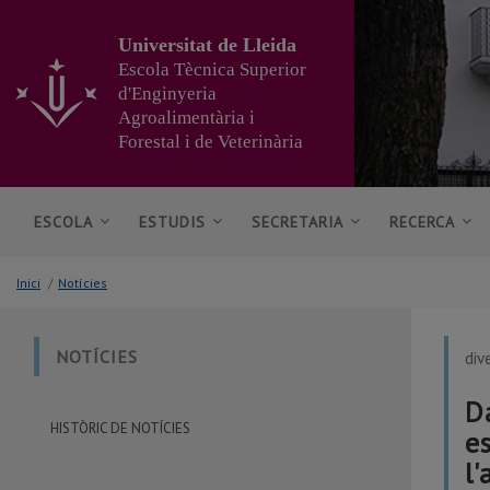
Anar
al
Universitat de Lleida
contingut
Escola Tècnica Superior
principal
d'Enginyeria
de
Agroalimentària i
la
pàgina
Forestal i de Veterinària
ESCOLA
ESTUDIS
SECRETARIA
RECERCA
Inici
/
Notícies
NOTÍCIES
div
D
HISTÒRIC DE NOTÍCIES
e
l