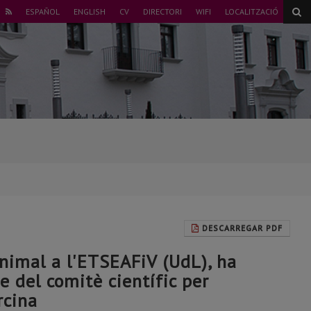
ER
ESPAÑOL
ENGLISH
CV
DIRECTORI
WIFI
LOCALITZACIÓ
NSTAGRAM
RSS
DESCARREGAR PDF
Animal a l'ETSEAFiV (UdL), ha
 del comitè científic per
rcina