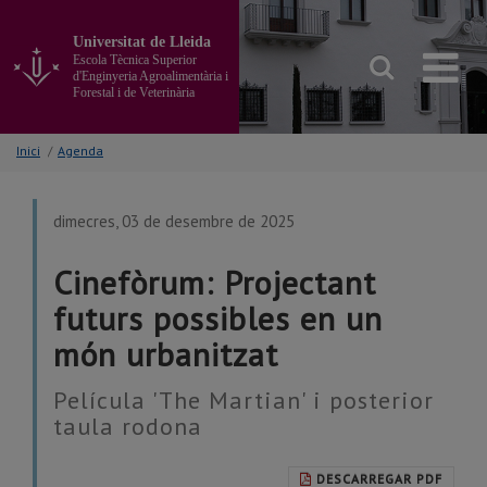
Anar
al
Universitat de Lleida
contingut
Escola Tècnica Superior
principal
d'Enginyeria Agroalimentària i
Forestal i de Veterinària
de
la
pàgina
Inici
/
Agenda
dimecres, 03 de desembre de 2025
Cinefòrum: Projectant
futurs possibles en un
món urbanitzat
Película 'The Martian' i posterior
taula rodona
DESCARREGAR PDF