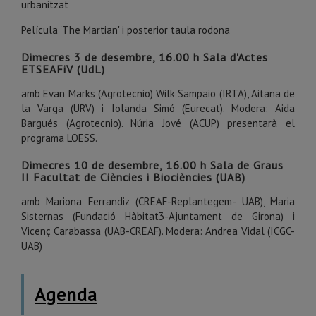
urbanitzat
Película 'The Martian' i posterior taula rodona
Dimecres 3 de desembre, 16.00 h Sala d'Actes
ETSEAFiV (UdL)
amb Evan Marks (Agrotecnio) Wilk Sampaio (IRTA), Aitana de
la Varga (URV) i Iolanda Simó (Eurecat). Modera: Aida
Bargués (Agrotecnio). Núria Jové (ACUP) presentarà el
programa LOESS.
Dimecres 10 de desembre, 16.00 h Sala de Graus
II Facultat de Ciències i Biociències (UAB)
amb Mariona Ferrandiz (CREAF-Replantegem- UAB), Maria
Sisternas (Fundació Hàbitat3-Ajuntament de Girona) i
Vicenç Carabassa (UAB-CREAF). Modera: Andrea Vidal (ICGC-
UAB)
Agenda